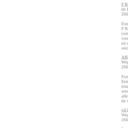
F R
de 
26
Ext
F R
com
voo
en 
onz
ABM
Weg
266
Ext
Een
tot
wer
all
de 
vd 
Weg
266