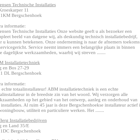
ensen Technische Installaties
Kroeskarper 11
61KM Bergschenhoek
ra informatie:
ensen Technische Installaties Onze website geeft u als bezoeker een
pleet beeld van datgene wij, als deskundig technisch installatiebedrijf,
r u kunnen betekenen. Onze onderneming is naar de afnemers toekoms
servicegericht. Service neemt immers een belangrijke plaats in binnen
e dagelijkse werkzaamheden, waarbij wij streven .......
 Installatietechniek
 en Bos 27-29
1 DL Bergschenhoek
ra informatie:
 echte totaalinstallateur! ABM installatietechniek is een echte
aalinstallateur in de breedste zin van het woord. Wij verzorgen alle
kzaamheden op het gebied van het ontwerp, aanleg en onderhoud van
e installaties. Al ruim 45 jaar is deze Bergschenhoekse installateur actief 
woningbouw, utiliteit en particuliere werken. Het .......
Berg Installatiebedrijven
 en Land 35/E
1DC Bergschenhoek