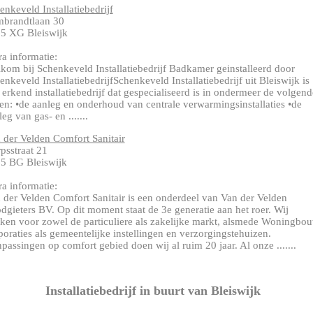
enkeveld Installatiebedrijf
brandtlaan 30
5 XG Bleiswijk
ra informatie:
kom bij Schenkeveld Installatiebedrijf Badkamer geinstalleerd door
enkeveld InstallatiebedrijfSchenkeveld Installatiebedrijf uit Bleiswijk is
 erkend installatiebedrijf dat gespecialiseerd is in ondermeer de volgend
en: •de aanleg en onderhoud van centrale verwarmingsinstallaties •de
eg van gas- en .......
 der Velden Comfort Sanitair
psstraat 21
5 BG Bleiswijk
ra informatie:
 der Velden Comfort Sanitair is een onderdeel van Van der Velden
dgieters BV. Op dit moment staat de 3e generatie aan het roer. Wij
ken voor zowel de particuliere als zakelijke markt, alsmede Woningbo
poraties als gemeentelijke instellingen en verzorgingstehuizen.
passingen op comfort gebied doen wij al ruim 20 jaar. Al onze .......
Installatiebedrijf in buurt van Bleiswijk