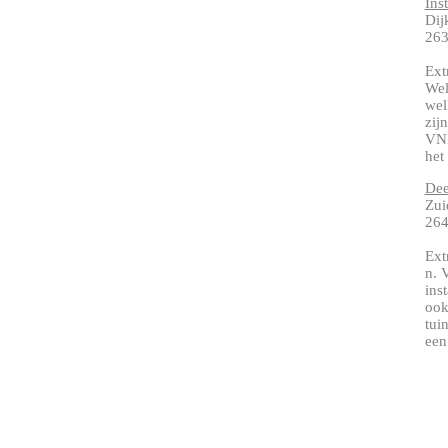
Ins
Dij
26
Ext
Wel
wel
zij
VNI
het 
Dee
Zui
264
Ext
n. 
ins
ook
tui
een