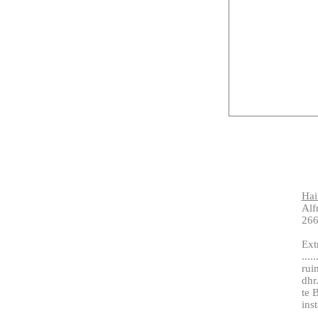
Hai
Alf
266
Ext
....
rui
dhr
te 
inst