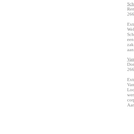
Sch
Rem
266
Ext
Wel
Sch
een
zak
aanl
Van
Dor
266
Ext
Van
Loo
wer
cor
Aan