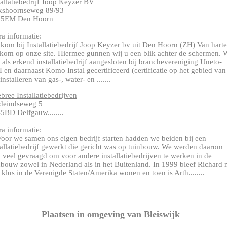
tallatiebedrijf Joop Keyzer BV
kshoornseweg 89/93
35EM Den Hoorn
ra informatie:
kom bij Installatiebedrijf Joop Keyzer bv uit Den Hoorn (ZH) Van harte
kom op onze site. Hiermee gunnen wij u een blik achter de schermen. W
n als erkend installatiebedrijf aangesloten bij branchevereniging Uneto-
 en daarnaast Komo Instal gecertificeerd (certificatie op het gebied van
installeren van gas-, water- en .......
bree Installatiebedrijven
deindseweg 5
5BD Delfgauw........
ra informatie:
Voor we samen ons eigen bedrijf starten hadden we beiden bij een
tallatiebedrijf gewerkt die gericht was op tuinbouw. We werden daarom
 veel gevraagd om voor andere installatiebedrijven te werken in de
nbouw zowel in Nederland als in het Buitenland. In 1999 bleef Richard 
 klus in de Verenigde Staten/Amerika wonen en toen is Arth........
Plaatsen in omgeving van Bleiswijk