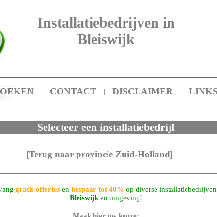
Installatiebedrijven in
Bleiswijk
ZOEKEN
CONTACT
DISCLAIMER
LINK
|
|
|
Selecteer een installatiebedrijf
[Terug naar provincie Zuid-Holland]
vang
gratis offertes
en
bespaar tot 40%
op diverse installatiebedrijven
Bleiswijk
en omgeving!
Maak hier uw keuze: