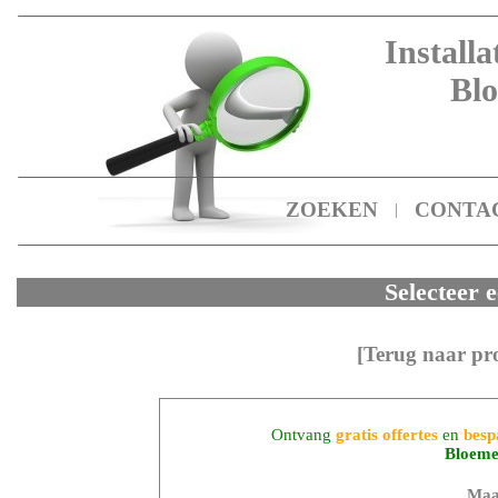
Installa
Bl
ZOEKEN
CONTA
|
Selecteer e
[Terug naar pr
Ontvang
gratis offertes
en
besp
Bloeme
Maa