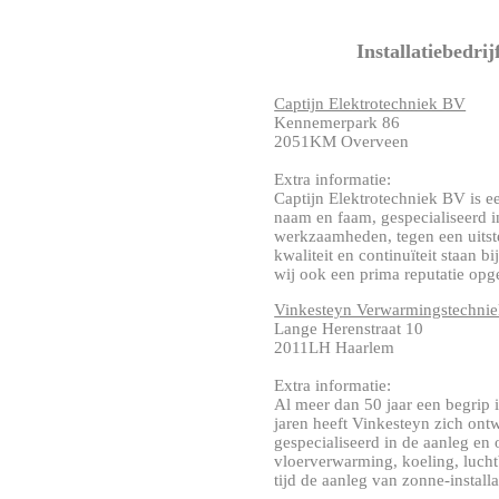
Installatiebedri
Captijn Elektrotechniek BV
Kennemerpark 86
2051KM Overveen
Extra informatie:
Captijn Elektrotechniek BV is
naam en faam, gespecialiseerd 
werkzaamheden, tegen een uitste
kwaliteit en continuïteit staan 
wij ook een prima reputatie opge
Vinkesteyn Verwarmingstechni
Lange Herenstraat 10
2011LH Haarlem
Extra informatie:
Al meer dan 50 jaar een begrip 
jaren heeft Vinkesteyn zich ontwi
gespecialiseerd in de aanleg en 
vloerverwarming, koeling, luch
tijd de aanleg van zonne-installat