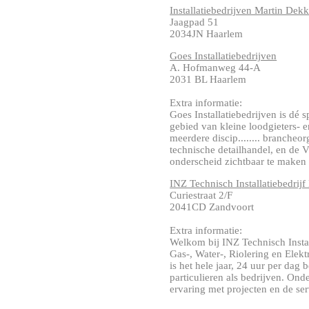
Installatiebedrijven Martin Dekk
Jaagpad 51
2034JN Haarlem
Goes Installatiebedrijven
A. Hofmanweg 44-A
2031 BL Haarlem
Extra informatie:
Goes Installatiebedrijven is dé 
gebied van kleine loodgieters- en
meerdere discip........ brancheor
technische detailhandel, en de 
onderscheid zichtbaar te maken t
INZ Technisch Installatiebedrij
Curiestraat 2/F
2041CD Zandvoort
Extra informatie:
Welkom bij INZ Technisch Install
Gas-, Water-, Riolering en Elekt
is het hele jaar, 24 uur per da
particulieren als bedrijven. Onde
ervaring met projecten en de serv