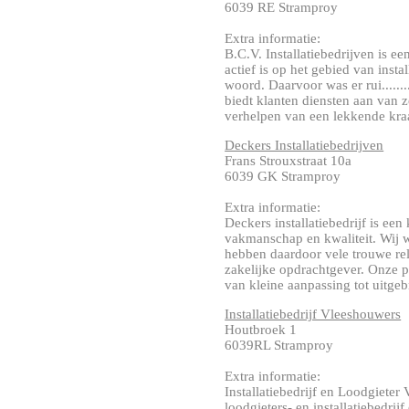
6039 RE Stramproy
Extra informatie:
B.C.V. Installatiebedrijven is e
actief is op het gebied van insta
woord. Daarvoor was er rui........
biedt klanten diensten aan van z
verhelpen van een lekkende kraan 
Deckers Installatiebedrijven
Frans Strouxstraat 10a
6039 GK Stramproy
Extra informatie:
Deckers installatiebedrijf is een
vakmanschap en kwaliteit. Wij w
hebben daardoor vele trouwe rel
zakelijke opdrachtgever. Onze p
van kleine aanpassing tot uitgebre
Installatiebedrijf Vleeshouwers
Houtbroek 1
6039RL Stramproy
Extra informatie:
Installatiebedrijf en Loodgiete
loodgieters- en installatiebedrij