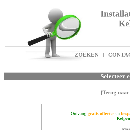
Installa
Ke
ZOEKEN
CONTA
|
Selecteer e
[Terug naar
Ontvang
gratis offertes
en
besp
Kelpen
Maa