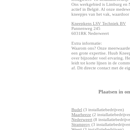
Ons werkgebied is Limburg en N
actief in België. Al onze medew
kneepjes van het vak, waardoor w
Kneepkens LSV Techniek BV
Pannenweg 245
6031RK Nederweert
Extra informatie:
Waarom ons? Onze meerwaarde: 
een grote expertise. Huub Kneep
over bijzonder veel ervaring. 
leidt tot korte lijnen in de com
af. Dit directe contact met de eige
Plaatsen in o
Budel
(3 installatiebedrijven)
Maarheeze
(2 installatiebedrijve
Nederweert
(8 installatiebedrijv
Stramproy
(3 installatiebedrijve
Weert
(3 installatiebedrijven)