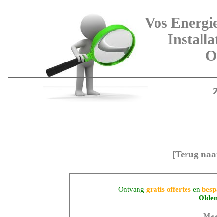
Vos Energi
Installa
O
[Terug naa
Ontvang
gratis offertes
en
besp
Olden
Maa