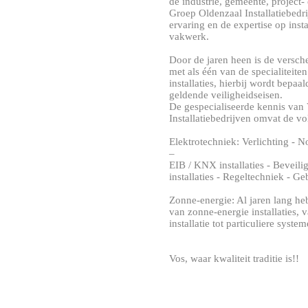
de industrie, gemeente, projec
Groep Oldenzaal Installatiebedr
ervaring en de expertise op inst
vakwerk.
Door de jaren heen is de versch
met als één van de specialiteite
installaties, hierbij wordt bepaa
geldende veiligheidseisen.
De gespecialiseerde kennis van
Installatiebedrijven omvat de 
Elektrotechniek: Verlichting - 
–
EIB / KNX installaties - Beveili
installaties - Regeltechniek - 
Zonne-energie: Al jaren lang h
van zonne-energie installaties,
installatie tot particuliere syste
Vos, waar kwaliteit traditie is!!