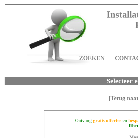
Installa
ZOEKEN
CONTA
|
Selecteer e
[Terug naar
Ontvang
gratis offertes
en
besp
Rhe
Maa