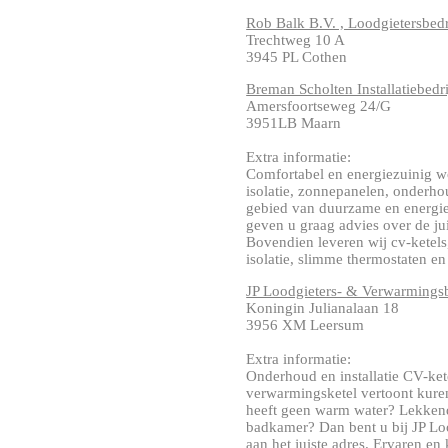
Rob Balk B.V. , Loodgietersbedr
Trechtweg 10 A
3945 PL Cothen
Breman Scholten Installatiebedri
Amersfoortseweg 24/G
3951LB Maarn
Extra informatie:
Comfortabel en energiezuinig w
isolatie, zonnepanelen, onderho
gebied van duurzame en energi
geven u graag advies over de jui
Bovendien leveren wij cv-ketel
isolatie, slimme thermostaten 
JP Loodgieters- & Verwarmingsb
Koningin Julianalaan 18
3956 XM Leersum
Extra informatie:
Onderhoud en installatie CV-ket
verwarmingsketel vertoont kuren
heeft geen warm water? Lekken
badkamer? Dan bent u bij JP Lo
aan het juiste adres. Ervaren en k