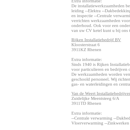
Extra informatie:
De installatiewerkzaamheden bes
leiding --Elektra --Dakbedekkin
en inspectie --Centrale verwarmi
verrichten werkzaamheden voor 
onderhoud. Ook voor een onderh
van uw CV ketel kunt u bij ons t
Rijken Installatiebedrijf BV
Kloosterstraat 6
3911KZ Rhenen
Extra informatie:
Sinds 1940 is Rijken Installatieb
voor particulieren en bedrijven 
De werkzaamheden worden verri
geschoold personeel. Wij richt
gas- en waterleidingen en central
Van de Weert Installatiebedrijve
Zuidelijke Meentsteeg 6/A
3911TD Rhenen
Extra informatie:
--Centrale verwarming --Dakbedek
Vloerverwarming --Zinkwerken