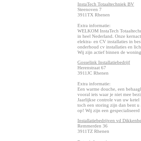
InstaTech Totaaltechniek BV
Steenoven 7
3911TX Rhenen
Extra informatie:
WELKOM InstaTech Totaaltechn
in heel Nederland. Onze kernact
elektra- en CV installaties in 
onderhoud cv installaties en lic
Wij zijn actief binnen de woningb
Gosselink Installatiebedrijf
Herenstraat 67
3911JC Rhenen
Extra informatie:
Een warme douche, een behaagli
vooral iets waar je niet mee be
Jaarlijkse controle van uw kete
toch een storing zijn dan bent u
op! Wij zijn een gespecialiseerd be
Installatiebedrijven vd Dikken
Remmerden 36
3911TZ Rhenen