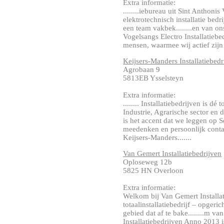
Extra informatie:
........iebureau uit Sint Anthonis
elektrotechnisch installatie bedr
een team vakbek........en van ons
Vogelsangs Electro Installatieb
mensen, waarmee wij actief zijn 
Keijsers-Manders Installatiebedr
Agrobaan 9
5813EB Ysselsteyn
Extra informatie:
........ Installatiebedrijven is dé 
Industrie, Agrarische sector en d
is het accent dat we leggen op 
meedenken en persoonlijk contac
Keijsers-Manders.......
Van Gemert Installatiebedrijven
Oploseweg 12b
5825 HN Overloon
Extra informatie:
Welkom bij Van Gemert Installat
totaalinstallatiebedrijf – opgeri
gebied dat af te bake........m v
Installatiebedrijven Anno 2013 