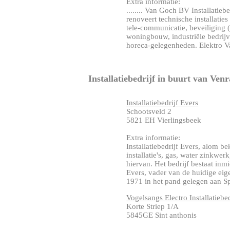
Extra informatie:
........ Van Goch BV Installatieb
renoveert technische installatie
tele-communicatie, beveiliging 
woningbouw, industriële bedrij
horeca-gelegenheden. Elektro Va
Installatiebedrijf in buurt van Ven
Installatiebedrijf Evers
Schootsveld 2
5821 EH Vierlingsbeek
Extra informatie:
Installatiebedrijf Evers, alom b
installatie's, gas, water zinkwer
hiervan. Het bedrijf bestaat inm
Evers, vader van de huidige eig
1971 in het pand gelegen aan Spoo
Vogelsangs Electro Installatiebe
Korte Striep 1/A
5845GE Sint anthonis