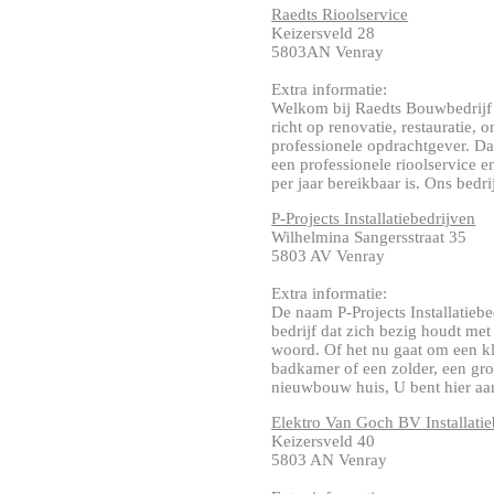
Raedts Rioolservice
Keizersveld 28
5803AN Venray
Extra informatie:
Welkom bij Raedts Bouwbedrijf 
richt op renovatie, restauratie
professionele opdrachtgever. Da
een professionele rioolservice 
per jaar bereikbaar is. Ons bedrijf 
P-Projects Installatiebedrijven
Wilhelmina Sangersstraat 35
5803 AV Venray
Extra informatie:
De naam P-Projects Installatiebe
bedrijf dat zich bezig houdt met 
woord. Of het nu gaat om een k
badkamer of een zolder, een gr
nieuwbouw huis, U bent hier aan h
Elektro Van Goch BV Installatie
Keizersveld 40
5803 AN Venray