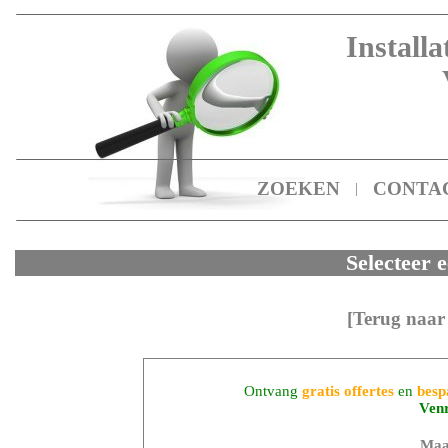
Installa
ZOEKEN
CONTA
|
Selecteer e
[Terug naar
Ontvang
gratis offertes
en
besp
Ven
Maa