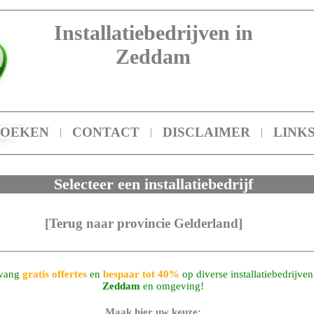
Installatiebedrijven in
Zeddam
ZOEKEN
CONTACT
DISCLAIMER
LINK
|
|
|
Selecteer een installatiebedrijf
[Terug naar provincie Gelderland]
vang
gratis offertes
en
bespaar tot 40%
op diverse installatiebedrijven
Zeddam
en omgeving!
Maak hier uw keuze: