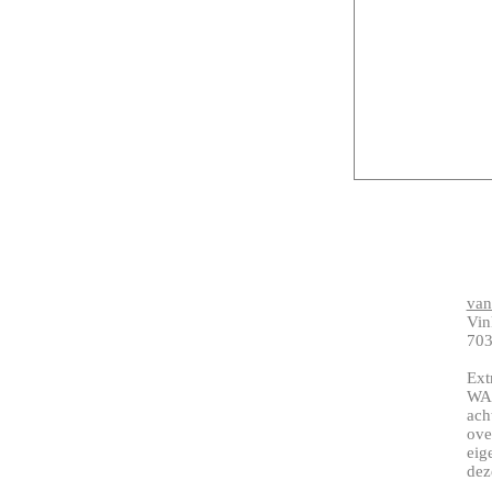
van
Vin
703
Ext
WAA
ach
ove
eig
dez