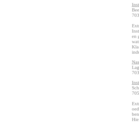
Ins
Bee
70
Ext
Ins
en 
wat
Kla
ind
Nas
Lag
70
Ins
Sch
705
Ext
oed
ben
Hie