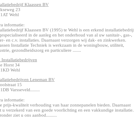
tallatiebedrijf Klaassen BV
kseweg 23
31AT Wehl
ra informatie:
tallatiebedrijf Klaassen BV (1995) te Wehl is een erkend installatiebedrij
gespecialiseerd in de aanleg en het onderhoud van al uw sanitair-, gas-,
er- en c.v. installaties. Daarnaast verzorgen wij dak- en zinkwerken.
assen Installatie Techniek is werkzaam in de woningbouw, utiliteit,
ustrie, gezondheidszorg en particuliere .......
 Installatiebedrijven
e Horst 34
31KD Wehl
tallatiebedrijven Leneman BV
oolstraat 15
1DB Varsseveld........
ra informatie:
e prijs-kwaliteit verhouding van haar zonnepanelen bieden. Daarnaast
t u verzekerd van een goede voorlichting en een vakkundige installatie.
ronder ziet u ons aanbod.........