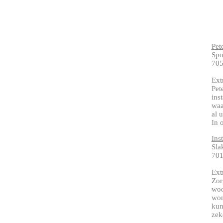
Pet
Spo
705
Ext
Pet
ins
waa
al 
In 
Ins
Sla
70
Ext
Zor
woo
won
kun
zek