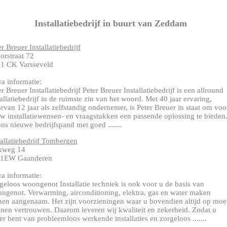
Installatiebedrijf in buurt van Zeddam
er Breuer Installatiebedrijf
orstraat 72
1 CK Varsseveld
ra informatie:
er Breuer Installatiebedrijf Peter Breuer Installatiebedrijf is een allround
tallatiebedrijf in de ruimste zin van het woord. Met 40 jaar ervaring,
rvan 12 jaar als zelfstandig ondernemer, is Peter Breuer in staat om voo
uw installatiewensen- en vraagstukken een passende oplossing te bieden
ons nieuwe bedrijfspand met goed .......
tallatiebedrijf Tombergen
kweg 14
11EW Gaanderen
ra informatie:
geloos woongenot Installatie techniek is ook voor u de basis van
ngenot. Verwarming, airconditioning, elektra, gas en water maken
en aangenaam. Het zijn voorzieningen waar u bovendien altijd op moe
nen vertrouwen. Daarom leveren wij kwaliteit en zekerheid. Zodat u
er bent van probleemloos werkende installaties en zorgeloos .......