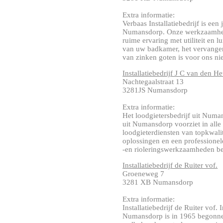
Extra informatie:
Verbaas Installatiebedrijf is een 
Numansdorp. Onze werkzaamhede
ruime ervaring met utiliteit e
van uw badkamer, het vervangen
van zinken goten is voor ons niet t
Installatiebedrijf J C van den H
Nachtegaalstraat 13
3281JS Numansdorp
Extra informatie:
Het loodgietersbedrijf uit Numa
uit Numansdorp voorziet in alle
loodgieterdiensten van topkwali
oplossingen en een professionele
-en rioleringswerkzaamheden ben 
Installatiebedrijf de Ruiter vof.
Groeneweg 7
3281 XB Numansdorp
Extra informatie:
Installatiebedrijf de Ruiter vof. I
Numansdorp is in 1965 begonnen