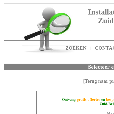
Installa
Zuid
ZOEKEN
CONTA
|
Selecteer e
[Terug naar p
Ontvang
gratis offertes
en
besp
Zuid-Bei
Maa