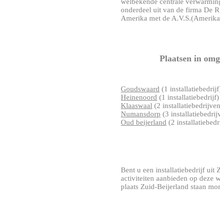
welbekende centrale verwarming 
onderdeel uit van de firma De R
Amerika met de A.V.S.(Amerikaa
Plaatsen in omg
Goudswaard
(1 installatiebedrijf
Heinenoord
(1 installatiebedrijf)
Klaaswaal
(2 installatiebedrijve
Numansdorp
(3 installatiebedrij
Oud beijerland
(2 installatiebedr
Bent u een installatiebedrijf uit 
activiteiten aanbieden op deze 
plaats Zuid-Beijerland staan mom