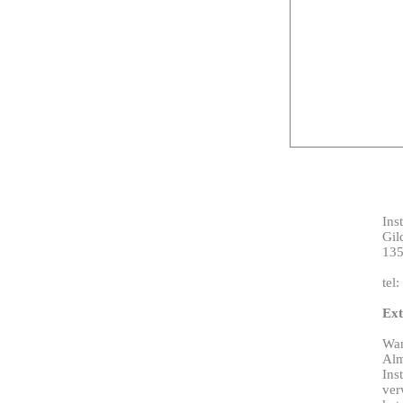
Ins
Gil
135
tel
Ext
Wan
Alm
Ins
ver