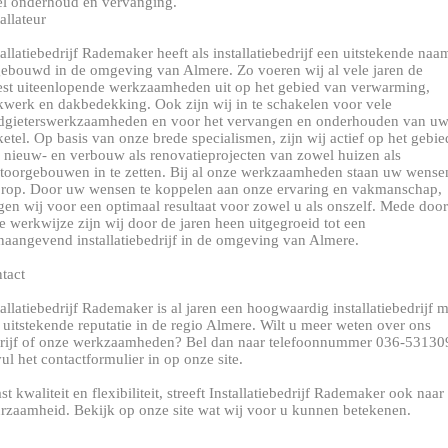
el onderhoud en vervanging.
tallateur
tallatiebedrijf Rademaker heeft als installatiebedrijf een uitstekende naa
ebouwd in de omgeving van Almere. Zo voeren wij al vele jaren de
st uiteenlopende werkzaamheden uit op het gebied van verwarming,
kwerk en dakbedekking. Ook zijn wij in te schakelen voor vele
dgieterswerkzaamheden en voor het vervangen en onderhouden van u
ketel. Op basis van onze brede specialismen, zijn wij actief op het gebie
 nieuw- en verbouw als renovatieprojecten van zowel huizen als
toorgebouwen in te zetten. Bij al onze werkzaamheden staan uw wense
rop. Door uw wensen te koppelen aan onze ervaring en vakmanschap,
gen wij voor een optimaal resultaat voor zowel u als onszelf. Mede door
e werkwijze zijn wij door de jaren heen uitgegroeid tot een
naangevend installatiebedrijf in de omgeving van Almere.
tact
tallatiebedrijf Rademaker is al jaren een hoogwaardig installatiebedrijf m
 uitstekende reputatie in de regio Almere. Wilt u meer weten over ons
rijf of onze werkzaamheden? Bel dan naar telefoonnummer 036-53130
vul het contactformulier in op onze site.
st kwaliteit en flexibiliteit, streeft Installatiebedrijf Rademaker ook naar
rzaamheid. Bekijk op onze site wat wij voor u kunnen betekenen.