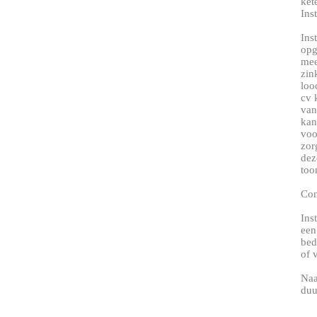
ket
Ins
Ins
opg
mee
zin
loo
cv 
van
kan
voo
zor
dez
too
Con
Ins
een
bed
of 
Naa
duu