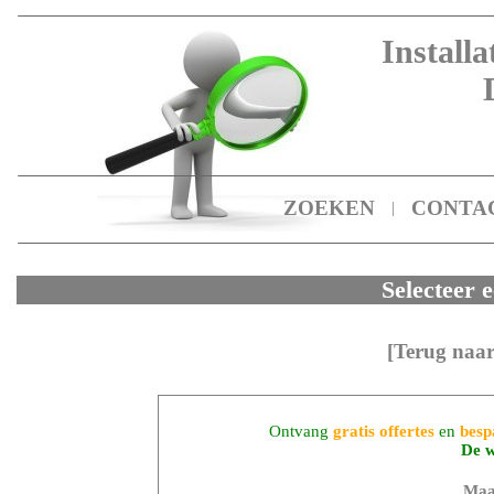
Installa
ZOEKEN
CONTA
|
Selecteer e
[Terug naar
Ontvang
gratis offertes
en
besp
De w
Maa