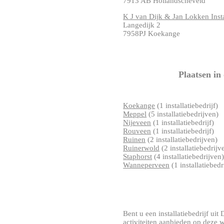
7913 AB Hollandscheveld
K J van Dijk & Jan Lokken Insta
Langedijk 2
7958PJ Koekange
Plaatsen in
Koekange
(1 installatiebedrijf)
Meppel
(5 installatiebedrijven)
Nijeveen
(1 installatiebedrijf)
Rouveen
(1 installatiebedrijf)
Ruinen
(2 installatiebedrijven)
Ruinerwold
(2 installatiebedrijv
Staphorst
(4 installatiebedrijven
Wanneperveen
(1 installatiebedr
Bent u een installatiebedrijf uit 
activiteiten aanbieden op deze 