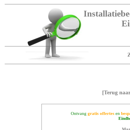
Installatieb
E
[Terug naa
Ontvang
gratis offertes
en
besp
Eindh
Maa