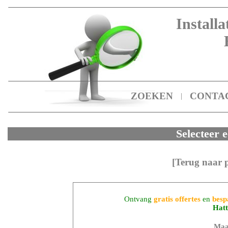
Installa
ZOEKEN
CONTA
|
Selecteer e
[Terug naar 
Ontvang
gratis offertes
en
besp
Hat
Maa