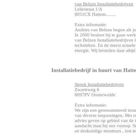
van Belzen Installatiebedrijven
Leliestraat 1/A
8051CX Hattem........
Extra informatie:
Andries van Belzen begon als jon
In 2000 besloot hij te gaan werk
van Belzen Installatiebedrijven
technieken. En de meest actuele
energie. Wij besteden daar altijd v
Installatiebedrijf in buurt van Hat
Snoek Installatiebedrijven
Zwarteweg 6
8097PV Oosterwolde
Extra informatie:
We zijn een gerenommeerd install
van diverse toepassingen. Met r
advies geven op gebied van de in
aandacht staat bij ons voorop. S
en deskundige monteurs , lost ied