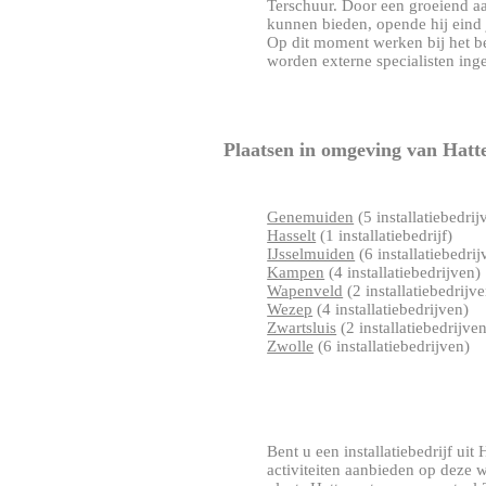
Terschuur. Door een groeiend aa
kunnen bieden, opende hij eind j
Op dit moment werken bij het bed
worden externe specialisten ingeh
Plaatsen in omgeving van Hat
Genemuiden
(5 installatiebedrij
Hasselt
(1 installatiebedrijf)
IJsselmuiden
(6 installatiebedrij
Kampen
(4 installatiebedrijven)
Wapenveld
(2 installatiebedrijv
Wezep
(4 installatiebedrijven)
Zwartsluis
(2 installatiebedrijve
Zwolle
(6 installatiebedrijven)
Bent u een installatiebedrijf uit 
activiteiten aanbieden op deze 