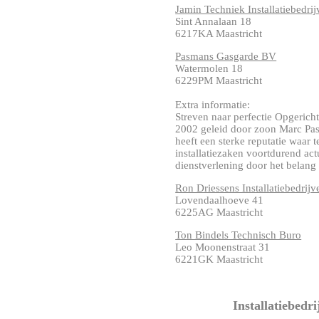
Jamin Techniek Installatiebedri
Sint Annalaan 18
6217KA Maastricht
Pasmans Gasgarde BV
Watermolen 18
6229PM Maastricht
Extra informatie:
Streven naar perfectie Opgerich
2002 geleid door zoon Marc Pa
heeft een sterke reputatie waar
installatiezaken voortdurend ac
dienstverlening door het belang v
Ron Driessens Installatiebedrijv
Lovendaalhoeve 41
6225AG Maastricht
Ton Bindels Technisch Buro
Leo Moonenstraat 31
6221GK Maastricht
Installatiebedr