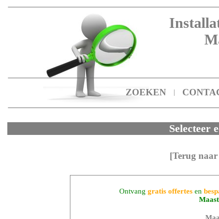
Installa
Ma
ZOEKEN
CONTA
|
Selecteer e
[Terug naar
Ontvang
gratis offertes
en
besp
Maast
Maa