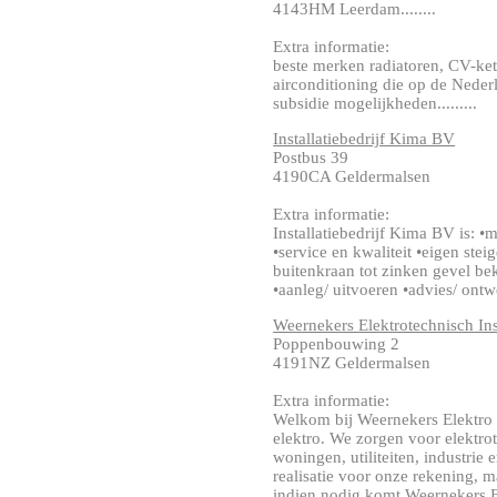
4143HM Leerdam........
Extra informatie:
beste merken radiatoren, CV-ket
airconditioning die op de Neder
subsidie mogelijkheden.........
Installatiebedrijf Kima BV
Postbus 39
4190CA Geldermalsen
Extra informatie:
Installatiebedrijf Kima BV is: •
•service en kwaliteit •eigen ste
buitenkraan tot zinken gevel bek
•aanleg/ uitvoeren •advies/ ontwer
Weernekers Elektrotechnisch Inst
Poppenbouwing 2
4191NZ Geldermalsen
Extra informatie:
Welkom bij Weernekers Elektro W
elektro. We zorgen voor elektrote
woningen, utiliteiten, industrie
realisatie voor onze rekening, 
indien nodig komt Weernekers Ele