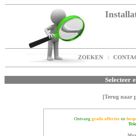
Installa
ZOEKEN
CONTA
|
Selecteer e
[Terug naar 
Ontvang
gratis offertes
en
besp
Tri
Maa