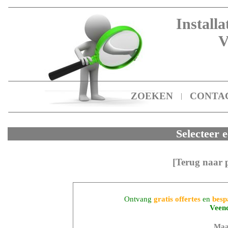
Installa
V
ZOEKEN
CONTA
|
Selecteer e
[Terug naar 
Ontvang
gratis offertes
en
besp
Veen
Maa