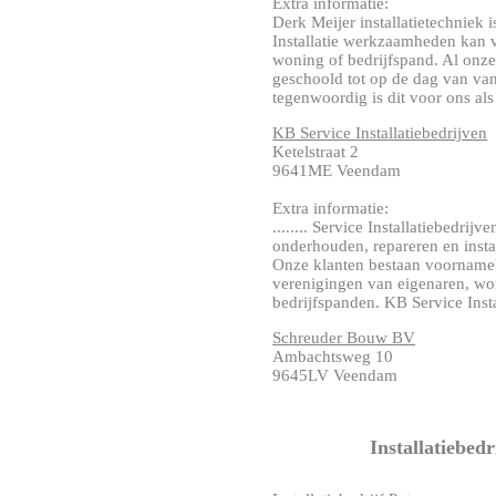
Extra informatie:
Derk Meijer installatietechniek is
Installatie werkzaamheden kan 
woning of bedrijfspand. Al onz
geschoold tot op de dag van va
tegenwoordig is dit voor ons als b
KB Service Installatiebedrijven
Ketelstraat 2
9641ME Veendam
Extra informatie:
........ Service Installatiebedrijv
onderhouden, repareren en insta
Onze klanten bestaan voornamelij
verenigingen van eigenaren, wo
bedrijfspanden. KB Service Instal
Schreuder Bouw BV
Ambachtsweg 10
9645LV Veendam
Installatiebed