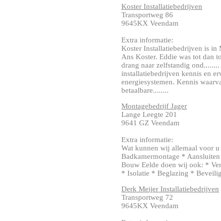
Koster Installatiebedrijven
Transportweg 86
9645KX Veendam
Extra informatie:
Koster Installatiebedrijven is 
Ans Koster. Eddie was tot dan t
drang naar zelfstandig ond.......
installatiebedrijven kennis en e
energiesystemen. Kennis waarva
betaalbare........
Montagebedrijf Jager
Lange Leegte 201
9641 GZ Veendam
Extra informatie:
Wat kunnen wij allemaal voor 
Badkamermontage * Aansluiten v
Bouw Eelde doen wij ook: * Ve
* Isolatie * Beglazing * Beveili
Derk Meijer Installatiebedrijven
Transportweg 72
9645KX Veendam