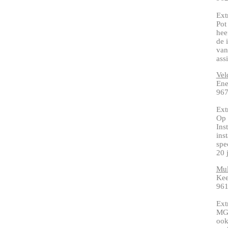
Ext
Pot
hee
de 
van
ass
Veld
Ene
967
Ext
Op 
Inst
ins
spe
20 
Mul
Kee
961
Ext
MG 
ook