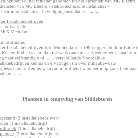
len hebben wij het initiatief genomen tot het oprichten van MG Electro.
diensten van MG Electro - elektrotechnische installaties -
htstroominstallaties - beveiligingsinstallaties - .......
ter Installatiebedrijven
nsportweg 86
45KX Veendam
ra informatie:
ter Installatiebedrijven is in Muntendam in 1995 opgericht door Eddie 
 Koster. Eddie was tot dan toe werkzaam als servicemonteur, maar zijn
ng naar zelfstandig ond........ verschillende Noordelijke
tallatiebedrijven kennis en ervaringen uit over milieubewuste
rgiesystemen. Kennis waarvan u profiteert wanneer u op zoek bent naar
albare........
Plaatsen in omgeving van Siddeburen
ogezand
(2 installatiebedrijven)
eden
(1 installatiebedrijf)
rdbroek
(1 installatiebedrijf)
pemeer
(2 installatiebedrijven)