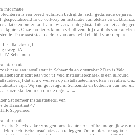
ra informatie:
 Slochteren is een breed technisch bedrijf dat zich, gedurende de jaren,
ft gespecialiseerd in de verkoop en installatie van elektra en elektronica
installatie en onderhoud van uw verwarmingsinstallatie en het aanlegge
 dakgoten. Onze monteurs komen vrijblijvend bij uw thuis voor advies 
istentie. Daarnaast staat de deur van onze winkel altijd voor u open.
 Installatiebedrijf
rgieweg 3A
9 TZ Scheemda
ra informatie:
zoek naar een installateur in Scheemda en omstreken? Dan is Veld
allatiebedrijf echt iets voor u! Veld installatietechniek is een allround
tallatiebedrijf dat al uw wensen op installatietechniek kan vervullen. On
cialisaties zijn: Wij zijn gevestigd in Scheemda en bedienen van hier uit 
jaar onze klanten in en om de regio .......
der Sappemeer Installatiebedrijven
s de Haanstraat 47
1HR Sappemeer
ra informatie:
Electro Steeds vaker vroegen onze klanten ons of het mogelijk was om
 elektrotechnische installaties aan te leggen. Om op deze vraag in te