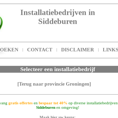
Installatiebedrijven in
Siddeburen
ZOEKEN
CONTACT
DISCLAIMER
LINK
|
|
|
Selecteer een installatiebedrijf
[Terug naar provincie Groningen]
vang
gratis offertes
en
bespaar tot 40%
op diverse installatiebedrijven
Siddeburen
en omgeving!
Maak hier uw keuze: