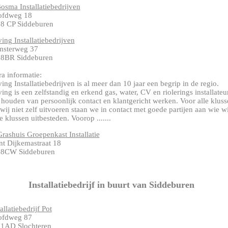
osma Installatiebedrijven
ofdweg 18
8 CP Siddeburen
ing Installatiebedrijven
sterweg 37
8BR Siddeburen
ra informatie:
ing Installatiebedrijven is al meer dan 10 jaar een begrip in de regio.
ing is een zelfstandig en erkend gas, water, CV en riolerings installateur
 houden van persoonlijk contact en klantgericht werken. Voor alle kluss
 wij niet zelf uitvoeren staan we in contact met goede partijen aan wie wi
e klussen uitbesteden. Voorop .......
rashuis Groepenkast Installatie
nt Dijkemastraat 18
8CW Siddeburen
Installatiebedrijf in buurt van Siddeburen
allatiebedrijf Pot
ofdweg 87
1AD Slochteren