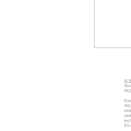
H B
Ho
962
Ext
Wij
ele
ele
tec
ES 