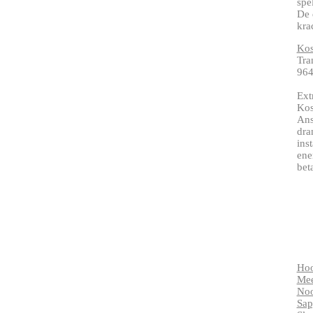
spe
De 
krac
Kos
Tra
96
Ext
Kos
Ans
dra
ins
ene
beta
Ho
Me
Noo
Sap