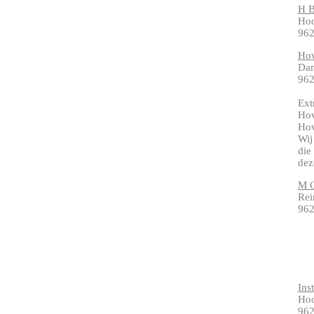
H B
Ho
962
Hov
Dam
962
Ext
Hov
Hov
Wij
die
dez
M G
Rei
962
Inst
Ho
962